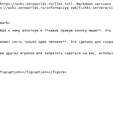
https://wiki.zeroworlds.ru/llms.txt). Markdown versions 
s://wiki.zeroworlds.ru/informaciya-zw6/fishki-servera/si
mark>

йдя к нему вплотную и **нажав правую кнопку мыши**. Эта 
может сесть только один человек**. Это сделано для сохра
овы других игроков или запретить садиться на вас, использ