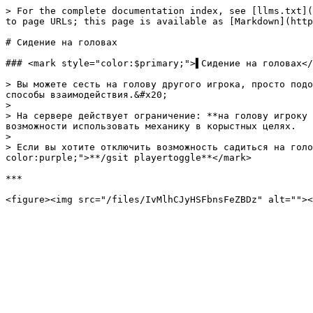
> For the complete documentation index, see [llms.txt](
to page URLs; this page is available as [Markdown](http
# Сидение на головах

### <mark style="color:$primary;">▌Сидение на головах</
> Вы можете сесть на голову другого игрока, просто подо
способы взаимодействия.&#x20;

>

> На сервере действует ограничение: **на голову игроку 
возможности использовать механику в корыстных целях.

>

> Если вы хотите отключить возможность садиться на гол
color:purple;">**/gsit playertoggle**</mark>

***
