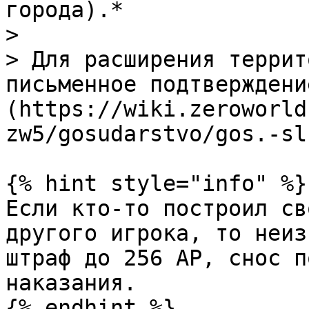
города).*

>

> Для расширения террит
письменное подтверждени
(https://wiki.zeroworld
zw5/gosudarstvo/gos.-sl
{% hint style="info" %}

Если кто-то построил св
другого игрока, то неиз
штраф до 256 АР, снос п
наказания.

{% endhint %}
