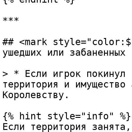
***

## <mark style="color:$
ушедших или забаненных 
> * Если игрок покинул 
территория и имущество 
Королевству.

{% hint style="info" %}

Если территория занята,