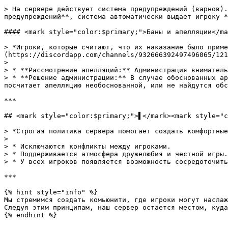
> На сервере действует система предупреждений (варнов).
предупреждений**, система автоматически выдает игроку *
#### <mark style="color:$primary;">Баны и апелляции</ma
> *Игроки, которые считают, что их наказание было приме
(https://discordapp.com/channels/932666392497496065/121
>

> * **Рассмотрение апелляций:** Администрация вниматель
> * **Решение администрации:** В случае обоснованных ар
посчитает апелляцию необоснованной, или не найдутся обс
***

## <mark style="color:$primary;">▌</mark><mark style="c
> *Строгая политика сервера помогает создать комфортные
>

> * Исключаются конфликты между игроками.

> * Поддерживается атмосфера дружелюбия и честной игры.

> * У всех игроков появляется возможность сосредоточить
***

{% hint style="info" %}

Мы стремимся создать комьюнити, где игроки могут наслаж
Следуя этим принципам, наш сервер остается местом, куда