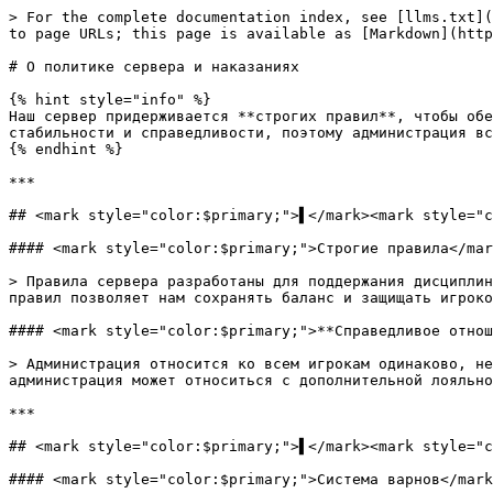
> For the complete documentation index, see [llms.txt](
to page URLs; this page is available as [Markdown](http
# О политике сервера и наказаниях

{% hint style="info" %}

Наш сервер придерживается **строгих правил**, чтобы обе
стабильности и справедливости, поэтому администрация вс
{% endhint %}

***

## <mark style="color:$primary;">▌</mark><mark style="c
#### <mark style="color:$primary;">Строгие правила</mar
> Правила сервера разработаны для поддержания дисциплин
правил позволяет нам сохранять баланс и защищать игроко
#### <mark style="color:$primary;">**Справедливое отнош
> Администрация относится ко всем игрокам одинаково, не
администрация может относиться с дополнительной лояльно
***

## <mark style="color:$primary;">▌</mark><mark style="c
#### <mark style="color:$primary;">Система варнов</mark