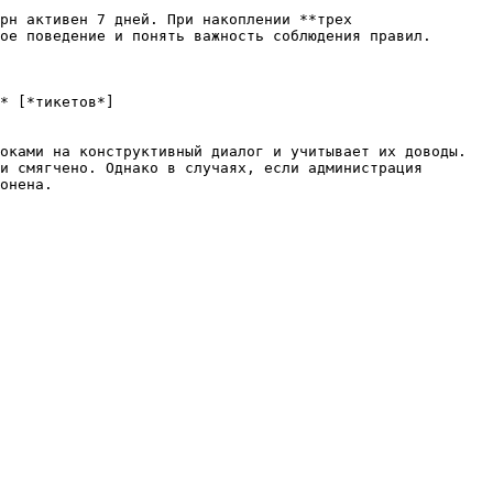
рн активен 7 дней. При накоплении **трех 
ое поведение и понять важность соблюдения правил.

* [*тикетов*]
оками на конструктивный диалог и учитывает их доводы.

и смягчено. Однако в случаях, если администрация 
онена.
