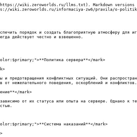
https://wiki.zeroworlds.ru/llms.txt). Markdown versions 
s://wiki.zeroworlds.ru/informaciya-zw6/pravila/o-politik
спечить порядок и создать благоприятную атмосферу для иг
егда действует честно и взвешенно.

olor:$primary;">**Политика сервера**</mark>

k>

ы и предотвращения конфликтных ситуаций. Они распростран
в от нежелательного поведения, оскорблений и конфликтов.

ение**</mark>

зависимо от их статуса или опыта на сервере. Однако к те
стью.

olor:$primary;">**Система наказаний**</mark>

>
