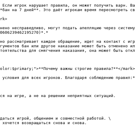
 Если игрок нарушает правила, он может получить варн. Ва
*бан на 7 дней**. Это даёт игрокам время пересмотреть св
rk>

нено несправедливо, могут подать апелляцию через систему
0606239462195270)*.*

но рассматривает каждое обращение, идет на контакт с игр
гументов бан или другое наказание может быть отменено ил
тоятельства для смягчения наказания, она может быть откл
olor:$primary;">**Почему важны строгие правила?**</mark>

 условия для всех игроков. Благодаря соблюдению правил:*

ся на игре, а не на решении неприятных ситуаций.

даться игрой, общением и совместной работой. \

 хочется возвращаться снова и снова.
