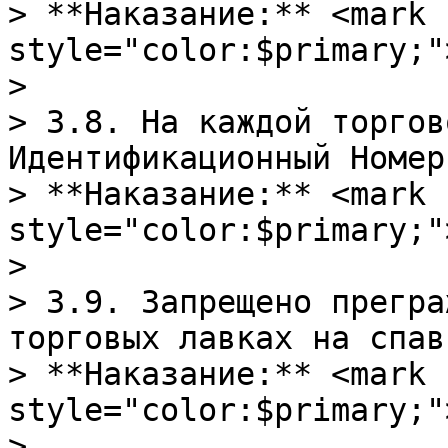
> **Наказание:** <mark 
style="color:$primary;"
>

> 3.8. На каждой торгов
Идентификационный Номер
> **Наказание:** <mark 
style="color:$primary;"
>

> 3.9. Запрещено прегра
торговых лавках на спавн
> **Наказание:** <mark 
style="color:$primary;"
>
