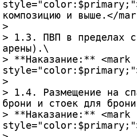
style="color:$primary;"
композицию и выше.</mark
>

> 1.3. ПВП в пределах с
арены).\

> **Наказание:** <mark 
style="color:$primary;"
>

> 1.4. Размещение на сп
брони и стоек для брони
> **Наказание:** <mark 
style="color:$primary;"
>
