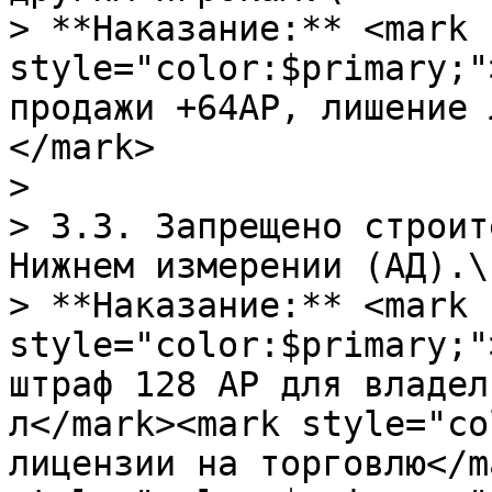
> **Наказание:** <mark 
style="color:$primary;"
продажи +64АР, лишение 
</mark>

>

> 3.3. Запрещено строит
Нижнем измерении (АД).\

> **Наказание:** <mark 
style="color:$primary;"
штраф 128 АР для владел
л</mark><mark style="co
лицензии на торговлю</m