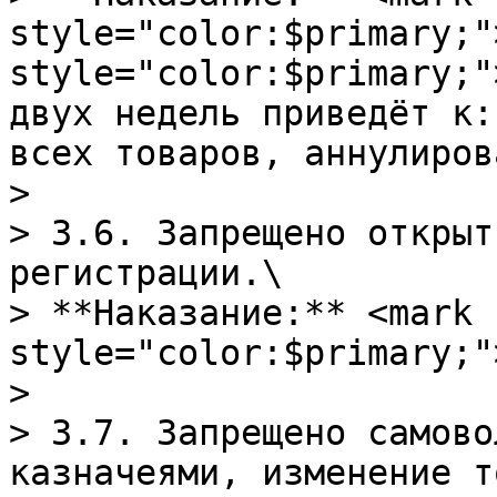
style="color:$primary;"
style="color:$primary;"
двух недель приведёт к:
всех товаров, аннулиров
>

> 3.6. Запрещено открыт
регистрации.\

> **Наказание:** <mark 
style="color:$primary;"
>

> 3.7. Запрещено самово
казначеями, изменение т