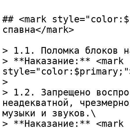
## <mark style="color:$
спавна</mark>

> 1.1. Поломка блоков н
> **Наказание:** <mark 
style="color:$primary;"
>

> 1.2. Запрещено воспро
неадекватной, чрезмерно
музыки и звуков.\

> **Наказание:** <mark 