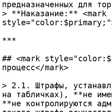
предназначенных для тор
> **Наказание:** <mark 
style="color:$primary;"
***

## <mark style="color:$
процесс</mark>

> 2.1. Штрафы, устанавл
на табличках), **не име
**не контролируются адм