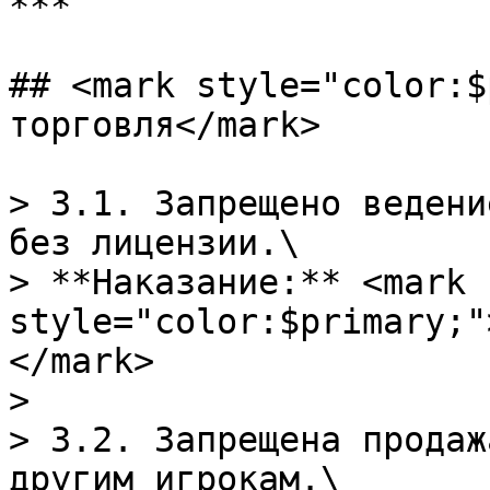
***

## <mark style="color:$
торговля</mark>

> 3.1. Запрещено ведени
без лицензии.\

> **Наказание:** <mark 
style="color:$primary;"
</mark>

>

> 3.2. Запрещена продаж
другим игрокам.\
