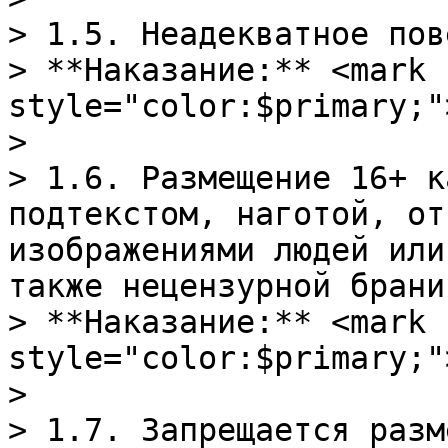
> 1.5. Неадекватное пов
> **Наказание:** <mark 
style="color:$primary;"
>

> 1.6. Размещение 16+ к
подтекстом, наготой, от
изображениями людей или
также нецензурной брани
> **Наказание:** <mark 
style="color:$primary;"
>

> 1.7. Запрещается разм