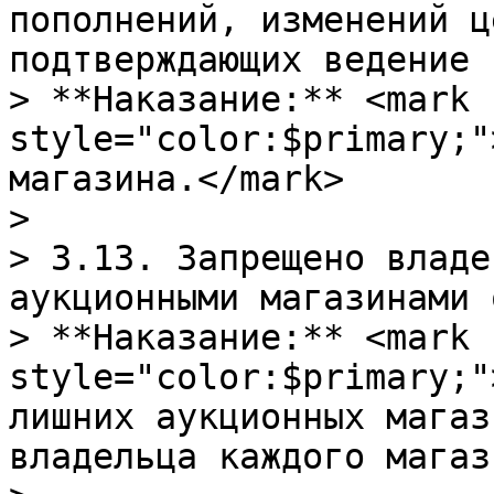
пополнений, изменений ц
подтверждающих ведение 
> **Наказание:** <mark 
style="color:$primary;"
магазина.</mark>

>

> 3.13. Запрещено владе
аукционными магазинами 
> **Наказание:** <mark 
style="color:$primary;"
лишних аукционных магаз
владельца каждого магаз