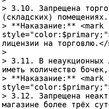
> 3.10. Запрещена торго
(складских) помещениях.\
> **Наказание:** <mark 
style="color:$primary;"
лицензии на торговлю.</
>

> 3.11. В неаукционных 
иметь количество бочек,
> **Наказание:** <mark 
style="color:$primary;"
> 3.12. Запрещена неакт
магазине более трёх сут