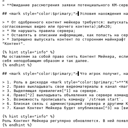
>

> **Ожидание рассмотрения заявки потенциального КМ-серв
## <mark style="color:$primary;">▌Условия нахождения на
> * От одобренного контент мейкера требуется: выпускать
согласованных видео или прочего контента);&#x20;

> * Не нарушать правила сервера;

> * Оставлять в описании информацию, как попасть на сер
> * Запрещено выпускать контент по сторонним майнкрафт 
"Контент".

{% hint style="info" %}

Мы оставляем за собой право снять Контент Мейкера, если
себя неподобающим образом и так далее.

{% endhint %}

## <mark style="color:$primary;">▌Что игрок получит, на
> 1. Роль в дискорде <mark style="color:$primary;">**"К
> 2. Право выкладывать свои видеоматериалы в канал <mar
> 3. Выделяющая привилегия[^1] на сервере.

> 4. Право[^2] выкладывать объявления на сервере команд
> 5. Возможность прописывать команду `/stream start`.

> 6. Близкая связь с администрацией сервера и другими К
> 7. Канал Контент Мейкера будет опубликован[^3] на [ви
{% hint style="info" %}

Роль Контент Мейкера регулярно обновляется. В ней появл
{% endhint %}
