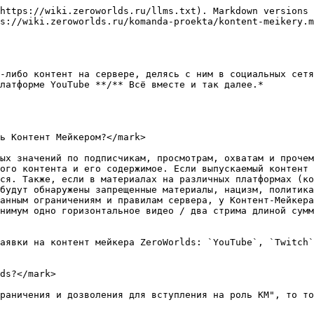
https://wiki.zeroworlds.ru/llms.txt). Markdown versions 
s://wiki.zeroworlds.ru/komanda-proekta/kontent-meikery.m
-либо контент на сервере, делясь с ним в социальных сетя
латформе YouTube **/** Всё вместе и так далее.*

ь Контент Мейкером?</mark>

ых значений по подписчикам, просмотрам, охватам и прочем
ого контента и его содержимое. Если выпускаемый контент 
ся. Также, если в материалах на различных платформах (ко
будут обнаружены запрещенные материалы, нацизм, политика
анным ограничениям и правилам сервера, у Контент-Мейкера
нимум одно горизонтальное видео / два стрима длиной сумм
аявки на контент мейкера ZeroWorlds: `YouTube`, `Twitch`
ds?</mark>

раничения и дозволения для вступления на роль КМ", то то