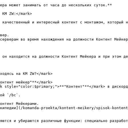
ера может занимать от часа до нескольких суток.**

 КМ ZW:</mark>

 качественный и интересный контент с монтажом, который н
вер.

серверам во время нахождения на должности Контент Мейкер
 он находится на должности Контент Мейкера и при этом де
ходясь на КМ ZW?</mark>

онтент мейкер"**</mark>

k style="color:$primary;">**"Контент"**</mark> в дискорд
ой `/bc`.

онтент Мейкерами.

кипедии](/komanda-proekta/kontent-meikery/spisok-kontent
яются и убираются различные функции: специально разработ