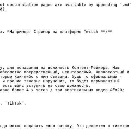
of documentation pages are available by appending `.md` 
d).

х. *Например: Стример на платформе Twitch **/** 
у, для попадания на должность Контент-Мейкера. Наш 
абсолютно посредственный, неинтересный, низкосортный и 
торые как-либо с ним связаны, будь то официальный - 
 и прочие тяжелые нарушения, то будет перманентный 
 есть шанс вступить на свою должность.

арно более 4-х часов / три вертикальных видео.&#x20;

, `TikTok`.

гда можно подавать свою заявку. Это делается в тикетах 