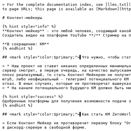
> For the complete documentation index, see [llms.txt](
to page URLs; this page is available as [Markdown](http
# Контент-мейкеры

{% hint style="info" %}

**Контент мейкер** - это любой человек, создающий какой
Создатель видео на платформе YouTube **/** Стример на п
**В сокращении: КМ**

{% endhint %}

## <mark style="color:$primary;">▌Что нужно, чтобы стат
> * Наш проект не ставит никаких определенных минимальн
сервер смотрит, в первую очередь, на качество выпускаем
плохо реализуемый, то стать Контент Мейкером не получит
ютуб, либо неофициальный - телеграм) потенциального КМ 
отказ. В иных случаях, которые не противоречат вышеуказ
> * На канале потенциального будущего КМ должно быть ми
{% hint style="success" %}

Одобренные платформы для получения возможности подачи з
{% endhint %}

## <mark style="color:$primary;">▌Как стать КМ ZeroWorl
> Если Контент Мейкер не противоречит первому блоку "Ог
в дискорд-сервере в свободной форме.
