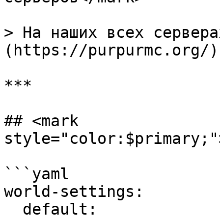
> На наших всех сервера
(https://purpurmc.org/)
***

## <mark 
style="color:$primary;"
```yaml

world-settings:

  default:
