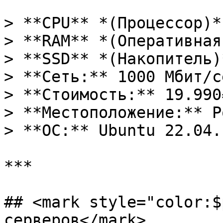
> **CPU** *(Процессор)*
> **RAM** *(Оперативная
> **SSD** *(Накопитель)
> **Сеть:** 1000 Мбит/се
> **Стоимость:** 19.990
> **Местоположение:** Р
> **ОС:** Ubuntu 22.04.
***

## <mark style="color:$
серверов</mark>
